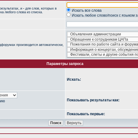
результатах, и
-
для слов, которых в
Искать все слова
ка любого слова из списка.
Искать любое слово/поиск с языком 
одфорумах производится автоматически,
Параметры запроса
Искать:
Показывать результаты как:
нию
Показывать первые: