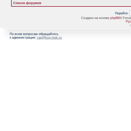
Список форумов
Перейти:
Создано на основе
phpBB
® Foru
Рус
[
По всем вопросам обращайтесь
к администрации:
cap@ksp-msk.ru