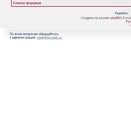
Список форумов
Перейти:
Создано на основе
phpBB
® Foru
Рус
[
По всем вопросам обращайтесь
к администрации:
cap@ksp-msk.ru