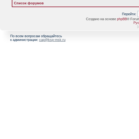
Список форумов
Перейти:
Создано на основе
phpBB
® Foru
Рус
[
По всем вопросам обращайтесь
к администрации:
cap@ksp-msk.ru