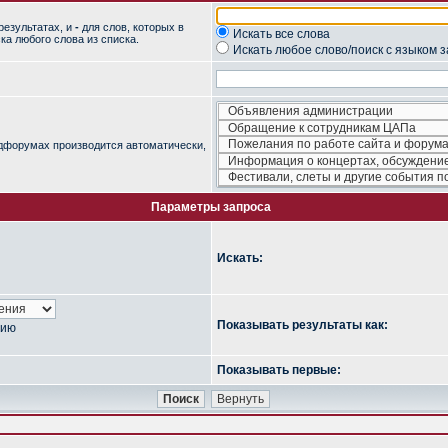
результатах, и
-
для слов, которых в
Искать все слова
ка любого слова из списка.
Искать любое слово/поиск с языком 
одфорумах производится автоматически,
Параметры запроса
Искать:
Показывать результаты как:
нию
Показывать первые: