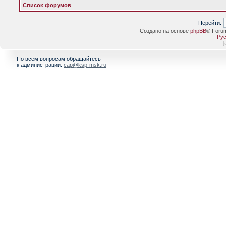
Список форумов
Перейти:
Создано на основе
phpBB
® Foru
Рус
[
По всем вопросам обращайтесь
к администрации:
cap@ksp-msk.ru