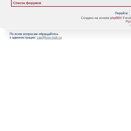
Список форумов
Перейти:
Создано на основе
phpBB
® Foru
Рус
[
По всем вопросам обращайтесь
к администрации:
cap@ksp-msk.ru