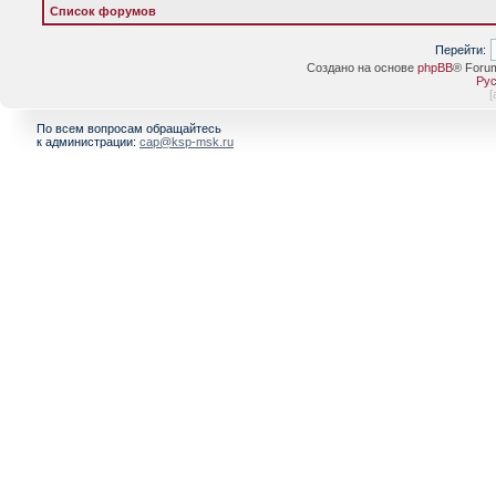
Список форумов
Перейти:
Создано на основе
phpBB
® Foru
Рус
[
По всем вопросам обращайтесь
к администрации:
cap@ksp-msk.ru