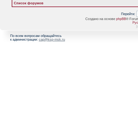
Список форумов
Перейти:
Создано на основе
phpBB
® Foru
Рус
[
По всем вопросам обращайтесь
к администрации:
cap@ksp-msk.ru