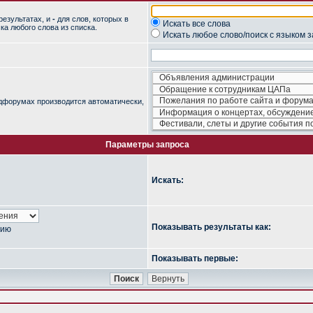
результатах, и
-
для слов, которых в
Искать все слова
ка любого слова из списка.
Искать любое слово/поиск с языком 
одфорумах производится автоматически,
Параметры запроса
Искать:
Показывать результаты как:
нию
Показывать первые: