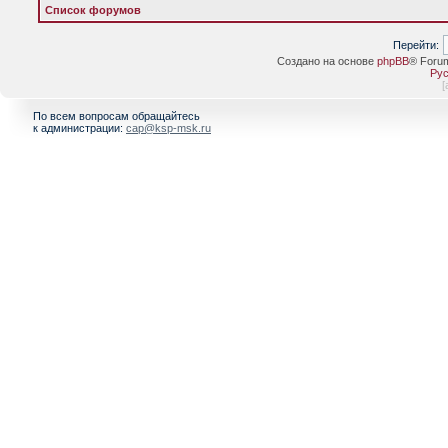
Список форумов
Перейти:
Создано на основе
phpBB
® Foru
Рус
[
По всем вопросам обращайтесь
к администрации:
cap@ksp-msk.ru