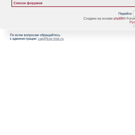
Список форумов
Перейти:
Создано на основе
phpBB
® Foru
Рус
[
По всем вопросам обращайтесь
к администрации:
cap@ksp-msk.ru