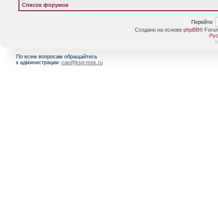
Список форумов
Перейти:
Создано на основе
phpBB
® Foru
Рус
[
По всем вопросам обращайтесь
к администрации:
cap@ksp-msk.ru