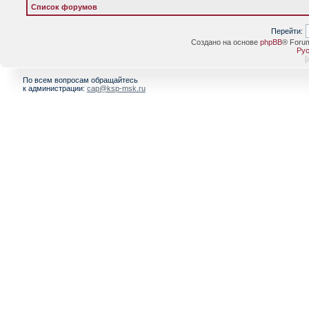
Список форумов
Перейти:
Создано на основе
phpBB
® Foru
Рус
[
По всем вопросам обращайтесь
к администрации:
cap@ksp-msk.ru