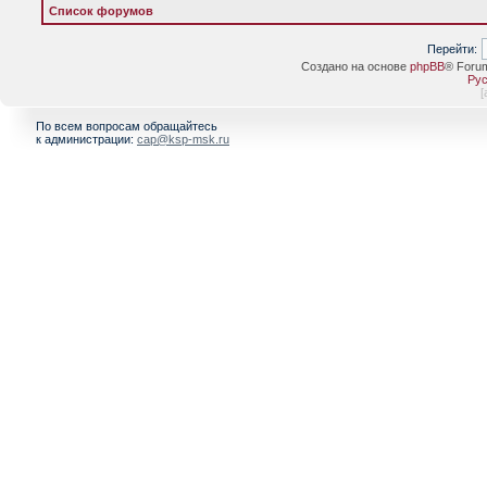
Список форумов
Перейти:
Создано на основе
phpBB
® Foru
Рус
[
По всем вопросам обращайтесь
к администрации:
cap@ksp-msk.ru