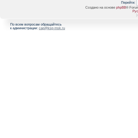
Перейти:
Создано на основе
phpBB
® Foru
Рус
[
По всем вопросам обращайтесь
к администрации:
cap@ksp-msk.ru