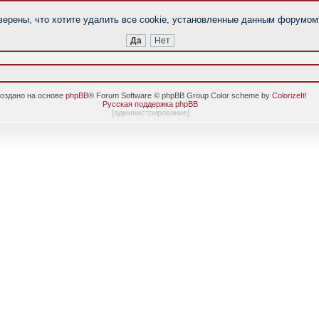
верены, что хотите удалить все cookie, установленные данным форумом
оздано на основе
phpBB
® Forum Software © phpBB Group Color scheme by
ColorizeIt!
Русская поддержка phpBB
[
администрирование
]