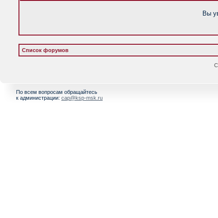
Вы у
Список форумов
С
По всем вопросам обращайтесь
к администрации:
cap@ksp-msk.ru