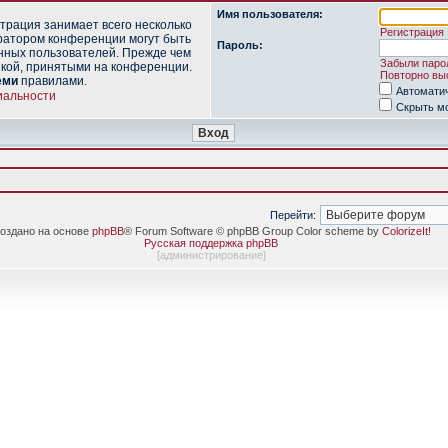
Имя пользователя:
трация занимает всего несколько
Регистрация
ратором конференции могут быть
Пароль:
нных пользователей. Прежде чем
Забыли паро
икой, принятыми на конференции.
Повторно выс
еми
правилами.
Автомати
иальности
Скрыть мо
Перейти:
оздано на основе
phpBB
® Forum Software © phpBB Group Color scheme by
ColorizeIt!
Русская поддержка phpBB
[
администрирование
]