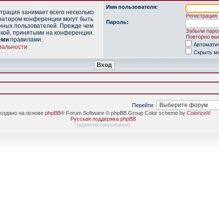
Имя пользователя:
трация занимает всего несколько
Регистрация
ратором конференции могут быть
Пароль:
нных пользователей. Прежде чем
Забыли паро
икой, принятыми на конференции.
Повторно выс
еми
правилами.
Автомати
иальности
Скрыть мо
Перейти:
оздано на основе
phpBB
® Forum Software © phpBB Group Color scheme by
ColorizeIt!
Русская поддержка phpBB
[
администрирование
]