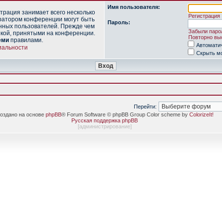
Имя пользователя:
трация занимает всего несколько
Регистрация
ратором конференции могут быть
Пароль:
нных пользователей. Прежде чем
Забыли паро
икой, принятыми на конференции.
Повторно выс
еми
правилами.
Автомати
иальности
Скрыть мо
Перейти:
оздано на основе
phpBB
® Forum Software © phpBB Group Color scheme by
ColorizeIt!
Русская поддержка phpBB
[
администрирование
]