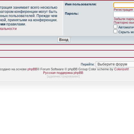
Имя пользователя:
трация занимает всего несколько
Регистрация
ратором конференции могут быть
Пароль:
нных пользователей. Прежде чем
Забыли паро
икой, принятыми на конференции.
Повторно выс
еми
правилами.
Автомати
иальности
Скрыть мо
Перейти:
оздано на основе
phpBB
® Forum Software © phpBB Group Color scheme by
ColorizeIt!
Русская поддержка phpBB
[
администрирование
]