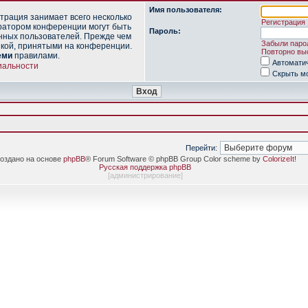
Имя пользователя:
трация занимает всего несколько
Регистрация
ратором конференции могут быть
Пароль:
нных пользователей. Прежде чем
Забыли паро
икой, принятыми на конференции.
Повторно выс
еми
правилами.
Автомати
иальности
Скрыть мо
Перейти:
оздано на основе
phpBB
® Forum Software © phpBB Group Color scheme by
ColorizeIt!
Русская поддержка phpBB
[
администрирование
]