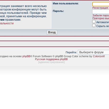
Имя пользователя:
трация занимает всего несколько
Регистрация
ратором конференции могут быть
Пароль:
нных пользователей. Прежде чем
Забыли паро
икой, принятыми на конференции.
Повторно выс
еми
правилами.
Автомати
иальности
Скрыть мо
Перейти:
оздано на основе
phpBB
® Forum Software © phpBB Group Color scheme by
ColorizeIt!
Русская поддержка phpBB
[
администрирование
]