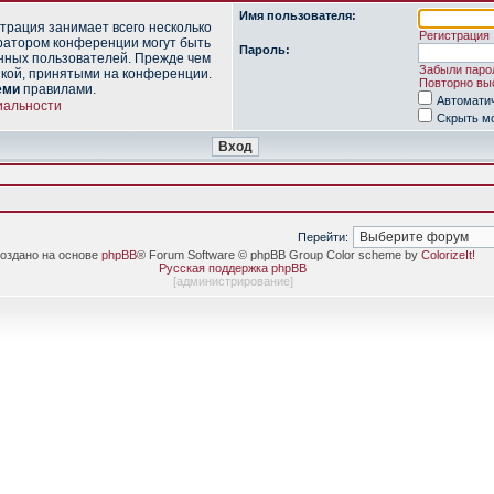
Имя пользователя:
трация занимает всего несколько
Регистрация
ратором конференции могут быть
Пароль:
нных пользователей. Прежде чем
Забыли паро
икой, принятыми на конференции.
Повторно выс
еми
правилами.
Автомати
иальности
Скрыть мо
Перейти:
оздано на основе
phpBB
® Forum Software © phpBB Group Color scheme by
ColorizeIt!
Русская поддержка phpBB
[
администрирование
]