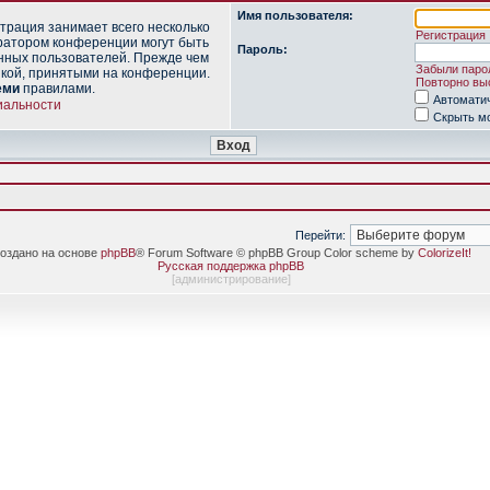
Имя пользователя:
трация занимает всего несколько
Регистрация
ратором конференции могут быть
Пароль:
нных пользователей. Прежде чем
Забыли паро
икой, принятыми на конференции.
Повторно выс
еми
правилами.
Автомати
иальности
Скрыть мо
Перейти:
оздано на основе
phpBB
® Forum Software © phpBB Group Color scheme by
ColorizeIt!
Русская поддержка phpBB
[
администрирование
]