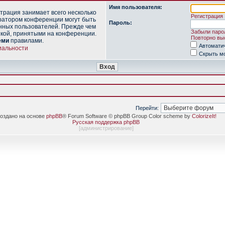
Имя пользователя:
трация занимает всего несколько
Регистрация
ратором конференции могут быть
Пароль:
нных пользователей. Прежде чем
Забыли паро
икой, принятыми на конференции.
Повторно выс
еми
правилами.
Автомати
иальности
Скрыть мо
Перейти:
оздано на основе
phpBB
® Forum Software © phpBB Group Color scheme by
ColorizeIt!
Русская поддержка phpBB
[
администрирование
]