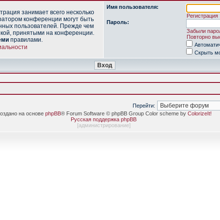
Имя пользователя:
трация занимает всего несколько
Регистрация
ратором конференции могут быть
Пароль:
нных пользователей. Прежде чем
Забыли паро
икой, принятыми на конференции.
Повторно выс
еми
правилами.
Автомати
иальности
Скрыть мо
Перейти:
оздано на основе
phpBB
® Forum Software © phpBB Group Color scheme by
ColorizeIt!
Русская поддержка phpBB
[
администрирование
]