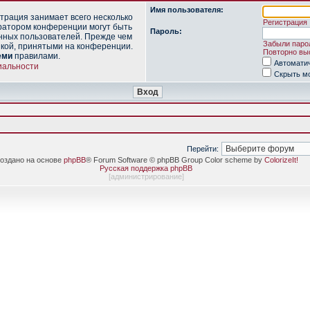
Имя пользователя:
трация занимает всего несколько
Регистрация
ратором конференции могут быть
Пароль:
нных пользователей. Прежде чем
Забыли паро
икой, принятыми на конференции.
Повторно выс
еми
правилами.
Автомати
иальности
Скрыть мо
Перейти:
оздано на основе
phpBB
® Forum Software © phpBB Group Color scheme by
ColorizeIt!
Русская поддержка phpBB
[
администрирование
]