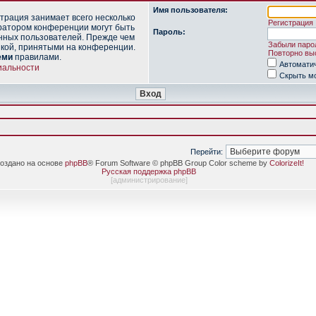
Имя пользователя:
трация занимает всего несколько
Регистрация
ратором конференции могут быть
Пароль:
нных пользователей. Прежде чем
Забыли паро
икой, принятыми на конференции.
Повторно выс
еми
правилами.
Автомати
иальности
Скрыть мо
Перейти:
оздано на основе
phpBB
® Forum Software © phpBB Group Color scheme by
ColorizeIt!
Русская поддержка phpBB
[
администрирование
]