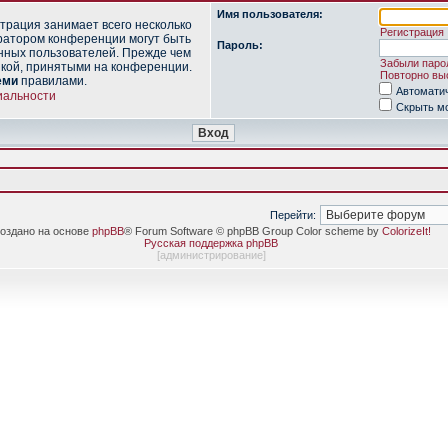
Имя пользователя:
трация занимает всего несколько
Регистрация
ратором конференции могут быть
Пароль:
нных пользователей. Прежде чем
Забыли паро
икой, принятыми на конференции.
Повторно выс
еми
правилами.
Автомати
иальности
Скрыть мо
Перейти:
оздано на основе
phpBB
® Forum Software © phpBB Group Color scheme by
ColorizeIt!
Русская поддержка phpBB
[
администрирование
]