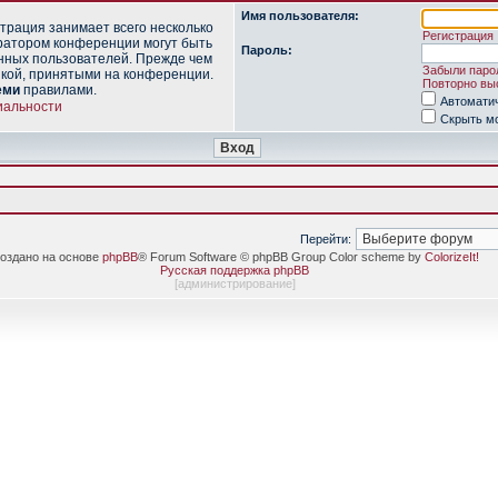
Имя пользователя:
трация занимает всего несколько
Регистрация
ратором конференции могут быть
Пароль:
нных пользователей. Прежде чем
Забыли паро
икой, принятыми на конференции.
Повторно выс
еми
правилами.
Автомати
иальности
Скрыть мо
Перейти:
оздано на основе
phpBB
® Forum Software © phpBB Group Color scheme by
ColorizeIt!
Русская поддержка phpBB
[
администрирование
]