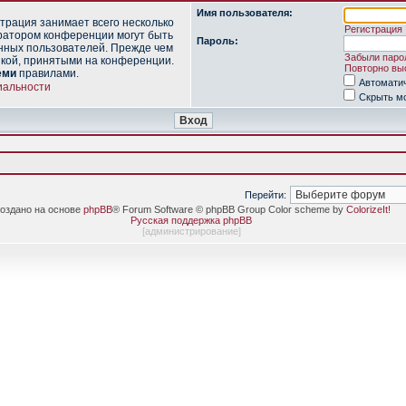
Имя пользователя:
трация занимает всего несколько
Регистрация
ратором конференции могут быть
Пароль:
нных пользователей. Прежде чем
Забыли паро
икой, принятыми на конференции.
Повторно выс
еми
правилами.
Автомати
иальности
Скрыть мо
Перейти:
оздано на основе
phpBB
® Forum Software © phpBB Group Color scheme by
ColorizeIt!
Русская поддержка phpBB
[
администрирование
]