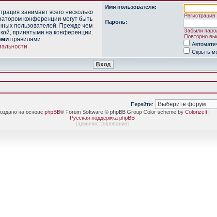
Имя пользователя:
трация занимает всего несколько
Регистрация
ратором конференции могут быть
Пароль:
нных пользователей. Прежде чем
Забыли паро
икой, принятыми на конференции.
Повторно выс
еми
правилами.
Автомати
иальности
Скрыть мо
Перейти:
оздано на основе
phpBB
® Forum Software © phpBB Group Color scheme by
ColorizeIt!
Русская поддержка phpBB
[
администрирование
]