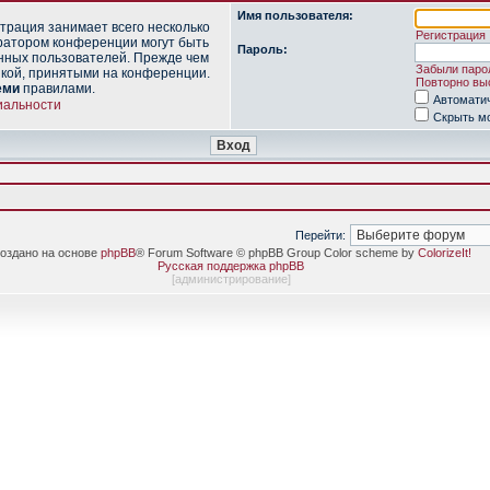
Имя пользователя:
трация занимает всего несколько
Регистрация
ратором конференции могут быть
Пароль:
нных пользователей. Прежде чем
Забыли паро
икой, принятыми на конференции.
Повторно выс
еми
правилами.
Автомати
иальности
Скрыть мо
Перейти:
оздано на основе
phpBB
® Forum Software © phpBB Group Color scheme by
ColorizeIt!
Русская поддержка phpBB
[
администрирование
]