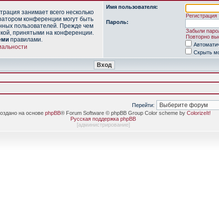
Имя пользователя:
трация занимает всего несколько
Регистрация
ратором конференции могут быть
Пароль:
нных пользователей. Прежде чем
Забыли паро
икой, принятыми на конференции.
Повторно выс
еми
правилами.
Автомати
иальности
Скрыть мо
Перейти:
оздано на основе
phpBB
® Forum Software © phpBB Group Color scheme by
ColorizeIt!
Русская поддержка phpBB
[
администрирование
]