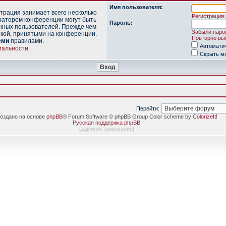
Имя пользователя:
трация занимает всего несколько
Регистрация
ратором конференции могут быть
Пароль:
нных пользователей. Прежде чем
Забыли паро
икой, принятыми на конференции.
Повторно выс
еми
правилами.
Автомати
иальности
Скрыть мо
Перейти:
оздано на основе
phpBB
® Forum Software © phpBB Group Color scheme by
ColorizeIt!
Русская поддержка phpBB
[
администрирование
]