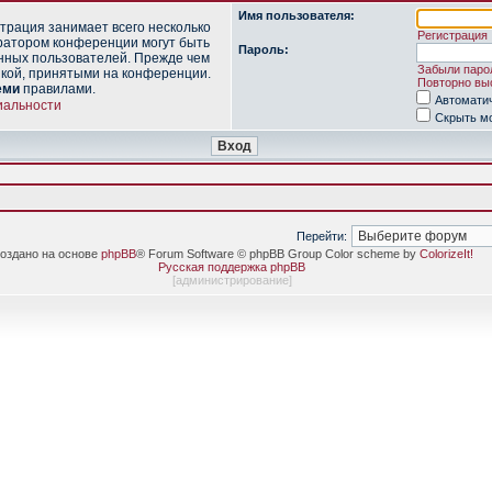
Имя пользователя:
трация занимает всего несколько
Регистрация
ратором конференции могут быть
Пароль:
нных пользователей. Прежде чем
Забыли паро
икой, принятыми на конференции.
Повторно выс
еми
правилами.
Автомати
иальности
Скрыть мо
Перейти:
оздано на основе
phpBB
® Forum Software © phpBB Group Color scheme by
ColorizeIt!
Русская поддержка phpBB
[
администрирование
]