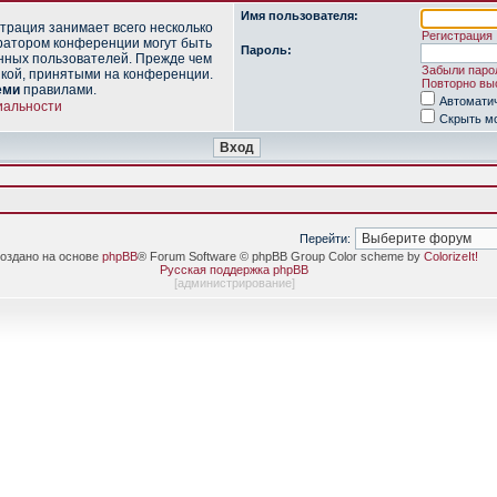
Имя пользователя:
трация занимает всего несколько
Регистрация
ратором конференции могут быть
Пароль:
нных пользователей. Прежде чем
Забыли паро
икой, принятыми на конференции.
Повторно выс
еми
правилами.
Автомати
иальности
Скрыть мо
Перейти:
оздано на основе
phpBB
® Forum Software © phpBB Group Color scheme by
ColorizeIt!
Русская поддержка phpBB
[
администрирование
]