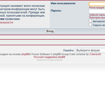
Имя пользователя:
трация занимает всего несколько
Регистрация
ратором конференции могут быть
Пароль:
нных пользователей. Прежде чем
Забыли паро
икой, принятыми на конференции.
Повторно выс
еми
правилами.
Автомати
иальности
Скрыть мо
Перейти:
оздано на основе
phpBB
® Forum Software © phpBB Group Color scheme by
ColorizeIt!
Русская поддержка phpBB
[
администрирование
]