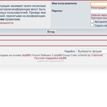
Имя пользователя:
трация занимает всего несколько
Регистрация
ратором конференции могут быть
Пароль:
нных пользователей. Прежде чем
Забыли паро
икой, принятыми на конференции.
Повторно выс
еми
правилами.
Автомати
иальности
Скрыть мо
Перейти:
оздано на основе
phpBB
® Forum Software © phpBB Group Color scheme by
ColorizeIt!
Русская поддержка phpBB
[
администрирование
]