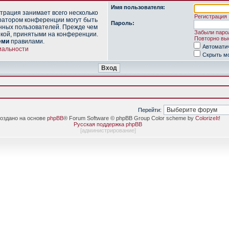
Имя пользователя:
трация занимает всего несколько
Регистрация
ратором конференции могут быть
Пароль:
нных пользователей. Прежде чем
Забыли паро
икой, принятыми на конференции.
Повторно выс
еми
правилами.
Автомати
иальности
Скрыть мо
Перейти:
оздано на основе
phpBB
® Forum Software © phpBB Group Color scheme by
ColorizeIt!
Русская поддержка phpBB
[
администрирование
]