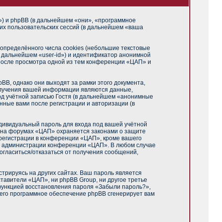
m») и phpBB (в дальнейшем «они», «программное
их пользовательских сессий (в дальнейшем «ваша
пределённого числа cookies (небольшие текстовые
в дальнейшем «user-id») и идентификатор анонимной
 после просмотра одной из тем конференции «ЦАП» и
B, однако они выходят за рамки этого документа,
олучения вашей информации являются данные,
од учётной записью Гостя (в дальнейшем «анонимные
нные вами после регистрации и авторизации (в
дивидуальный пароль для входа под вашей учётной
и на форумах «ЦАП» охраняется законами о защите
регистрации в конференции «ЦАП», кроме вашего
ние администрации конференции «ЦАП». В любом случае
согласиться/отказаться от получения сообщений,
трируясь на других сайтах. Ваш пароль является
ставители «ЦАП», ни phpBB Group, ни другое третье
 функцией восстановления пароля «Забыли пароль?»,
чего программное обеспечение phpBB сгенерирует вам