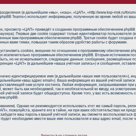
разделения (в дальнейшем «мы», «наш», «ЦАП», «http://www.ksp-msk.ru/foru
phpBB Teams») используют информацию, полученную во время любой из ваш
х, просмотр «ЦАП» приведёт к созданию программным обеспечением phpBB о
аузера). Первые две cookie содержат только идентификатор пользователя (
военные вам программным обеспечением phpBB. Третья cookie будет создана
нных вами темах, повышая таким образом удобство работы с форумами.
становить cookies, внешние по отношению к программному обеспечению phpB
ных исключительно программным обеспечением phpBB. Вторым источником п
 быть, но не исчерпываются, следующие данные: сообщения, размещённые п
еренции «ЦАП» (в дальнейшем «ваша учётная запись») и сообщения, оставле
означно идентифицируемое имя (в дальнейшем «ваше имя пользователя»), ин
в дальнейшем «ваш адрес email»). Ваша информация из вашей учётной запис
оставляющей нам услуги хостинга. Любая информация, запрашиваемая при 
l, может быть как необходимой, так и необязательной ко вводу, на усмотре
ей учётной записи будет общедоступна. Кроме того, у вас есть возможность 
ием phpBB.
нием). Однако не рекомендуется использовать этот же самый пароль, регис
П», пожалуйста, храните его в тайне, ни при каких обстоятельствах ни пред
ы забудете ваш пароль к вашей учётной записи, вы сможете воспользоваться
удет необходимо ввести ваше имя пользователя и ваш адрес email, после 
Вернуться на страницу входа