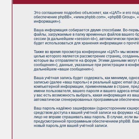
Это соглашение подробно объясняет, как «ЦАП» и его под
обеспечение phpBB», «www.phpbb.com», «phpBB Group», «
информация»).
Ваша информация собирается двумя способами. Во-первы
файлы, загружаемые в папку временных файлов вашего бр
сессии (в дальнейшем «session-id»), автоматически прис
будет использоваться для хранения информации о прочтё
Также во время просмотра конференции «ЦАП» мы можем у
целью которого является рассмотрение страниц, создан
которые вы отправляете на форум. Этими данными могут
сообщения»), данные, указанные при регистрации в конф
дальнейшем «ваши сообщения»).
Ваша учётная запись будет содержать, как минимум, одн
записью (далее «ваш пароль») и реальный адрес email (
компьютерной информации, применяемыми в стране, пред
имени пользователя, вашего пароля и вашего адреса emai
у вас есть возможность выбрать, какая информация из ваш
автоматически сгенерированных программным обеспечен
Ваш пароль надёжно зашифрован (односторонним хэширова
средством доступа к вашей учётной записи на форумах «ЦА
лицо не вправе спрашивать ваш пароль. В случае, если в
предусмотренной программным обеспечением phpBB. Вам б
новый пароль для вашей учётной записи.