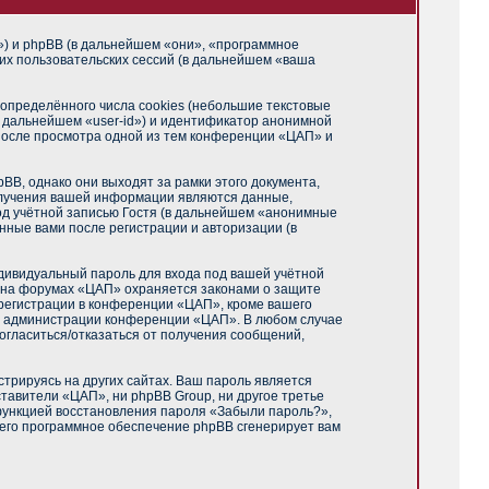
m») и phpBB (в дальнейшем «они», «программное
их пользовательских сессий (в дальнейшем «ваша
пределённого числа cookies (небольшие текстовые
в дальнейшем «user-id») и идентификатор анонимной
 после просмотра одной из тем конференции «ЦАП» и
B, однако они выходят за рамки этого документа,
олучения вашей информации являются данные,
од учётной записью Гостя (в дальнейшем «анонимные
нные вами после регистрации и авторизации (в
дивидуальный пароль для входа под вашей учётной
и на форумах «ЦАП» охраняется законами о защите
регистрации в конференции «ЦАП», кроме вашего
ние администрации конференции «ЦАП». В любом случае
согласиться/отказаться от получения сообщений,
трируясь на других сайтах. Ваш пароль является
ставители «ЦАП», ни phpBB Group, ни другое третье
 функцией восстановления пароля «Забыли пароль?»,
чего программное обеспечение phpBB сгенерирует вам