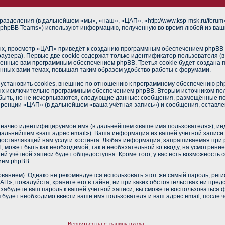
разделения (в дальнейшем «мы», «наш», «ЦАП», «http://www.ksp-msk.ru/foru
phpBB Teams») используют информацию, полученную во время любой из ваш
х, просмотр «ЦАП» приведёт к созданию программным обеспечением phpBB о
аузера). Первые две cookie содержат только идентификатор пользователя (
военные вам программным обеспечением phpBB. Третья cookie будет создана
нных вами темах, повышая таким образом удобство работы с форумами.
становить cookies, внешние по отношению к программному обеспечению phpB
ных исключительно программным обеспечением phpBB. Вторым источником п
 быть, но не исчерпываются, следующие данные: сообщения, размещённые п
еренции «ЦАП» (в дальнейшем «ваша учётная запись») и сообщения, оставле
означно идентифицируемое имя (в дальнейшем «ваше имя пользователя»), ин
в дальнейшем «ваш адрес email»). Ваша информация из вашей учётной запис
оставляющей нам услуги хостинга. Любая информация, запрашиваемая при 
l, может быть как необходимой, так и необязательной ко вводу, на усмотре
ей учётной записи будет общедоступна. Кроме того, у вас есть возможность 
ием phpBB.
нием). Однако не рекомендуется использовать этот же самый пароль, регис
П», пожалуйста, храните его в тайне, ни при каких обстоятельствах ни пред
ы забудете ваш пароль к вашей учётной записи, вы сможете воспользоваться
удет необходимо ввести ваше имя пользователя и ваш адрес email, после 
Вернуться на страницу входа