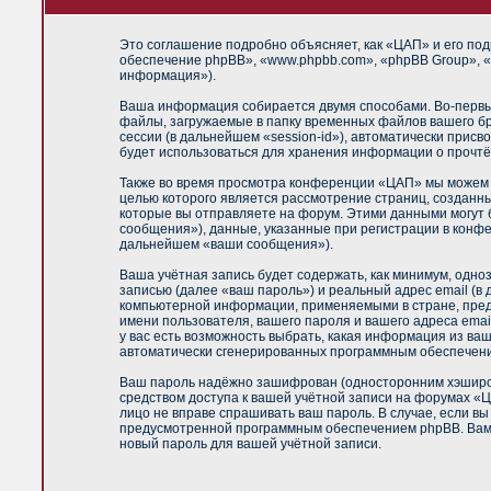
Это соглашение подробно объясняет, как «ЦАП» и его под
обеспечение phpBB», «www.phpbb.com», «phpBB Group», «
информация»).
Ваша информация собирается двумя способами. Во-первы
файлы, загружаемые в папку временных файлов вашего бр
сессии (в дальнейшем «session-id»), автоматически прис
будет использоваться для хранения информации о прочтё
Также во время просмотра конференции «ЦАП» мы можем у
целью которого является рассмотрение страниц, создан
которые вы отправляете на форум. Этими данными могут
сообщения»), данные, указанные при регистрации в конф
дальнейшем «ваши сообщения»).
Ваша учётная запись будет содержать, как минимум, одн
записью (далее «ваш пароль») и реальный адрес email (
компьютерной информации, применяемыми в стране, пред
имени пользователя, вашего пароля и вашего адреса emai
у вас есть возможность выбрать, какая информация из ваш
автоматически сгенерированных программным обеспечен
Ваш пароль надёжно зашифрован (односторонним хэширова
средством доступа к вашей учётной записи на форумах «ЦА
лицо не вправе спрашивать ваш пароль. В случае, если в
предусмотренной программным обеспечением phpBB. Вам б
новый пароль для вашей учётной записи.