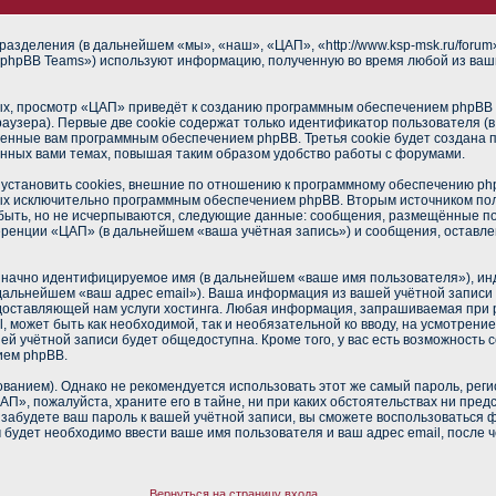
разделения (в дальнейшем «мы», «наш», «ЦАП», «http://www.ksp-msk.ru/foru
phpBB Teams») используют информацию, полученную во время любой из ваш
х, просмотр «ЦАП» приведёт к созданию программным обеспечением phpBB о
аузера). Первые две cookie содержат только идентификатор пользователя (
военные вам программным обеспечением phpBB. Третья cookie будет создана
нных вами темах, повышая таким образом удобство работы с форумами.
становить cookies, внешние по отношению к программному обеспечению phpB
ных исключительно программным обеспечением phpBB. Вторым источником п
 быть, но не исчерпываются, следующие данные: сообщения, размещённые п
еренции «ЦАП» (в дальнейшем «ваша учётная запись») и сообщения, оставле
означно идентифицируемое имя (в дальнейшем «ваше имя пользователя»), ин
в дальнейшем «ваш адрес email»). Ваша информация из вашей учётной запис
оставляющей нам услуги хостинга. Любая информация, запрашиваемая при 
l, может быть как необходимой, так и необязательной ко вводу, на усмотре
ей учётной записи будет общедоступна. Кроме того, у вас есть возможность 
ием phpBB.
нием). Однако не рекомендуется использовать этот же самый пароль, регис
П», пожалуйста, храните его в тайне, ни при каких обстоятельствах ни пред
ы забудете ваш пароль к вашей учётной записи, вы сможете воспользоваться
удет необходимо ввести ваше имя пользователя и ваш адрес email, после 
Вернуться на страницу входа