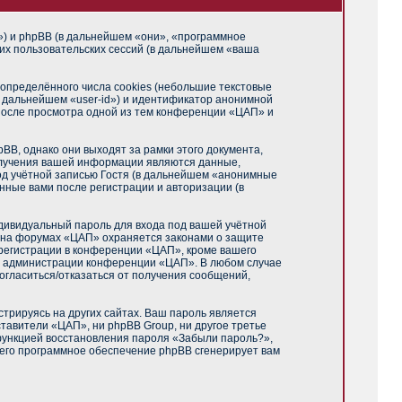
m») и phpBB (в дальнейшем «они», «программное
их пользовательских сессий (в дальнейшем «ваша
пределённого числа cookies (небольшие текстовые
в дальнейшем «user-id») и идентификатор анонимной
 после просмотра одной из тем конференции «ЦАП» и
B, однако они выходят за рамки этого документа,
олучения вашей информации являются данные,
од учётной записью Гостя (в дальнейшем «анонимные
нные вами после регистрации и авторизации (в
дивидуальный пароль для входа под вашей учётной
и на форумах «ЦАП» охраняется законами о защите
регистрации в конференции «ЦАП», кроме вашего
ние администрации конференции «ЦАП». В любом случае
согласиться/отказаться от получения сообщений,
трируясь на других сайтах. Ваш пароль является
ставители «ЦАП», ни phpBB Group, ни другое третье
 функцией восстановления пароля «Забыли пароль?»,
чего программное обеспечение phpBB сгенерирует вам