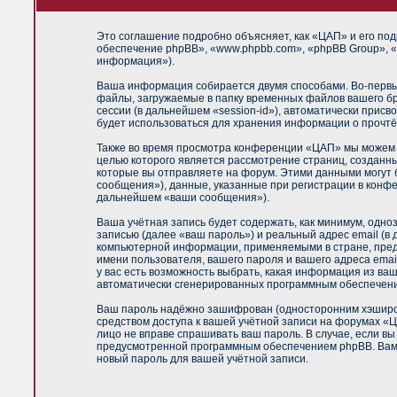
Это соглашение подробно объясняет, как «ЦАП» и его под
обеспечение phpBB», «www.phpbb.com», «phpBB Group», «
информация»).
Ваша информация собирается двумя способами. Во-первы
файлы, загружаемые в папку временных файлов вашего бр
сессии (в дальнейшем «session-id»), автоматически прис
будет использоваться для хранения информации о прочтё
Также во время просмотра конференции «ЦАП» мы можем у
целью которого является рассмотрение страниц, создан
которые вы отправляете на форум. Этими данными могут
сообщения»), данные, указанные при регистрации в конф
дальнейшем «ваши сообщения»).
Ваша учётная запись будет содержать, как минимум, одн
записью (далее «ваш пароль») и реальный адрес email (
компьютерной информации, применяемыми в стране, пред
имени пользователя, вашего пароля и вашего адреса emai
у вас есть возможность выбрать, какая информация из ваш
автоматически сгенерированных программным обеспечен
Ваш пароль надёжно зашифрован (односторонним хэширова
средством доступа к вашей учётной записи на форумах «ЦА
лицо не вправе спрашивать ваш пароль. В случае, если в
предусмотренной программным обеспечением phpBB. Вам б
новый пароль для вашей учётной записи.