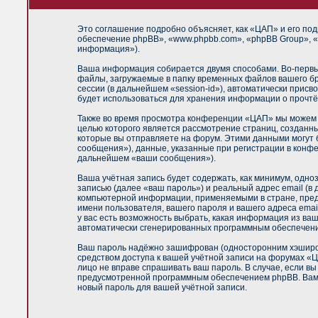
Это соглашение подробно объясняет, как «ЦАП» и его под
обеспечение phpBB», «www.phpbb.com», «phpBB Group», «
информация»).
Ваша информация собирается двумя способами. Во-первы
файлы, загружаемые в папку временных файлов вашего бр
сессии (в дальнейшем «session-id»), автоматически прис
будет использоваться для хранения информации о прочтё
Также во время просмотра конференции «ЦАП» мы можем у
целью которого является рассмотрение страниц, создан
которые вы отправляете на форум. Этими данными могут
сообщения»), данные, указанные при регистрации в конф
дальнейшем «ваши сообщения»).
Ваша учётная запись будет содержать, как минимум, одн
записью (далее «ваш пароль») и реальный адрес email (
компьютерной информации, применяемыми в стране, пред
имени пользователя, вашего пароля и вашего адреса emai
у вас есть возможность выбрать, какая информация из ваш
автоматически сгенерированных программным обеспечен
Ваш пароль надёжно зашифрован (односторонним хэширова
средством доступа к вашей учётной записи на форумах «ЦА
лицо не вправе спрашивать ваш пароль. В случае, если в
предусмотренной программным обеспечением phpBB. Вам б
новый пароль для вашей учётной записи.