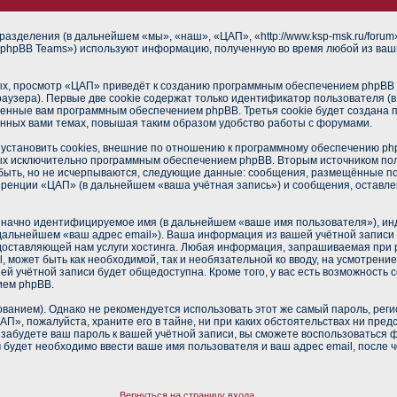
разделения (в дальнейшем «мы», «наш», «ЦАП», «http://www.ksp-msk.ru/foru
phpBB Teams») используют информацию, полученную во время любой из ваш
х, просмотр «ЦАП» приведёт к созданию программным обеспечением phpBB о
аузера). Первые две cookie содержат только идентификатор пользователя (
военные вам программным обеспечением phpBB. Третья cookie будет создана
нных вами темах, повышая таким образом удобство работы с форумами.
становить cookies, внешние по отношению к программному обеспечению phpB
ных исключительно программным обеспечением phpBB. Вторым источником п
 быть, но не исчерпываются, следующие данные: сообщения, размещённые п
еренции «ЦАП» (в дальнейшем «ваша учётная запись») и сообщения, оставле
означно идентифицируемое имя (в дальнейшем «ваше имя пользователя»), ин
в дальнейшем «ваш адрес email»). Ваша информация из вашей учётной запис
оставляющей нам услуги хостинга. Любая информация, запрашиваемая при 
l, может быть как необходимой, так и необязательной ко вводу, на усмотре
ей учётной записи будет общедоступна. Кроме того, у вас есть возможность 
ием phpBB.
нием). Однако не рекомендуется использовать этот же самый пароль, регис
П», пожалуйста, храните его в тайне, ни при каких обстоятельствах ни пред
ы забудете ваш пароль к вашей учётной записи, вы сможете воспользоваться
удет необходимо ввести ваше имя пользователя и ваш адрес email, после 
Вернуться на страницу входа