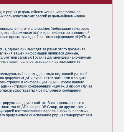
m») и phpBB (в дальнейшем «они», «программное
их пользовательских сессий (в дальнейшем «ваша
пределённого числа cookies (небольшие текстовые
в дальнейшем «user-id») и идентификатор анонимной
 после просмотра одной из тем конференции «ЦАП» и
B, однако они выходят за рамки этого документа,
олучения вашей информации являются данные,
од учётной записью Гостя (в дальнейшем «анонимные
нные вами после регистрации и авторизации (в
дивидуальный пароль для входа под вашей учётной
и на форумах «ЦАП» охраняется законами о защите
регистрации в конференции «ЦАП», кроме вашего
ние администрации конференции «ЦАП». В любом случае
согласиться/отказаться от получения сообщений,
трируясь на других сайтах. Ваш пароль является
ставители «ЦАП», ни phpBB Group, ни другое третье
 функцией восстановления пароля «Забыли пароль?»,
чего программное обеспечение phpBB сгенерирует вам