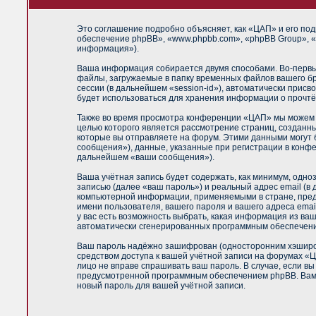
Это соглашение подробно объясняет, как «ЦАП» и его под
обеспечение phpBB», «www.phpbb.com», «phpBB Group», «
информация»).
Ваша информация собирается двумя способами. Во-первы
файлы, загружаемые в папку временных файлов вашего бр
сессии (в дальнейшем «session-id»), автоматически прис
будет использоваться для хранения информации о прочтё
Также во время просмотра конференции «ЦАП» мы можем у
целью которого является рассмотрение страниц, создан
которые вы отправляете на форум. Этими данными могут
сообщения»), данные, указанные при регистрации в конф
дальнейшем «ваши сообщения»).
Ваша учётная запись будет содержать, как минимум, одн
записью (далее «ваш пароль») и реальный адрес email (
компьютерной информации, применяемыми в стране, пред
имени пользователя, вашего пароля и вашего адреса emai
у вас есть возможность выбрать, какая информация из ваш
автоматически сгенерированных программным обеспечен
Ваш пароль надёжно зашифрован (односторонним хэширова
средством доступа к вашей учётной записи на форумах «ЦА
лицо не вправе спрашивать ваш пароль. В случае, если в
предусмотренной программным обеспечением phpBB. Вам б
новый пароль для вашей учётной записи.