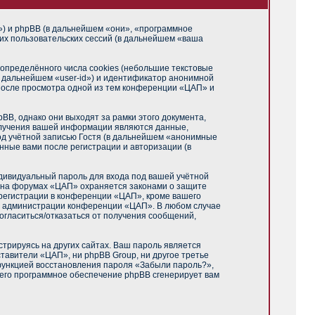
m») и phpBB (в дальнейшем «они», «программное
их пользовательских сессий (в дальнейшем «ваша
пределённого числа cookies (небольшие текстовые
в дальнейшем «user-id») и идентификатор анонимной
 после просмотра одной из тем конференции «ЦАП» и
B, однако они выходят за рамки этого документа,
олучения вашей информации являются данные,
од учётной записью Гостя (в дальнейшем «анонимные
нные вами после регистрации и авторизации (в
дивидуальный пароль для входа под вашей учётной
и на форумах «ЦАП» охраняется законами о защите
регистрации в конференции «ЦАП», кроме вашего
ние администрации конференции «ЦАП». В любом случае
согласиться/отказаться от получения сообщений,
трируясь на других сайтах. Ваш пароль является
ставители «ЦАП», ни phpBB Group, ни другое третье
 функцией восстановления пароля «Забыли пароль?»,
чего программное обеспечение phpBB сгенерирует вам