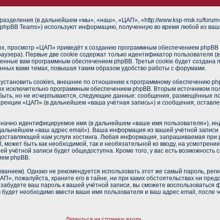
разделения (в дальнейшем «мы», «наш», «ЦАП», «http://www.ksp-msk.ru/foru
phpBB Teams») используют информацию, полученную во время любой из ваш
х, просмотр «ЦАП» приведёт к созданию программным обеспечением phpBB о
аузера). Первые две cookie содержат только идентификатор пользователя (
военные вам программным обеспечением phpBB. Третья cookie будет создана
нных вами темах, повышая таким образом удобство работы с форумами.
становить cookies, внешние по отношению к программному обеспечению phpB
ных исключительно программным обеспечением phpBB. Вторым источником п
 быть, но не исчерпываются, следующие данные: сообщения, размещённые п
еренции «ЦАП» (в дальнейшем «ваша учётная запись») и сообщения, оставле
означно идентифицируемое имя (в дальнейшем «ваше имя пользователя»), ин
в дальнейшем «ваш адрес email»). Ваша информация из вашей учётной запис
оставляющей нам услуги хостинга. Любая информация, запрашиваемая при 
l, может быть как необходимой, так и необязательной ко вводу, на усмотре
ей учётной записи будет общедоступна. Кроме того, у вас есть возможность 
ием phpBB.
нием). Однако не рекомендуется использовать этот же самый пароль, регис
П», пожалуйста, храните его в тайне, ни при каких обстоятельствах ни пред
ы забудете ваш пароль к вашей учётной записи, вы сможете воспользоваться
удет необходимо ввести ваше имя пользователя и ваш адрес email, после 
Вернуться на страницу входа