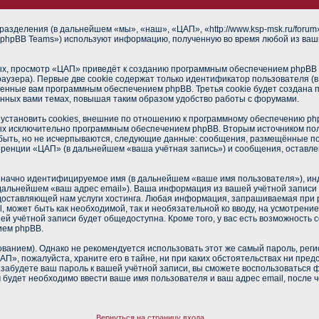
разделения (в дальнейшем «мы», «наш», «ЦАП», «http://www.ksp-msk.ru/foru
phpBB Teams») используют информацию, полученную во время любой из ваш
х, просмотр «ЦАП» приведёт к созданию программным обеспечением phpBB о
аузера). Первые две cookie содержат только идентификатор пользователя (
военные вам программным обеспечением phpBB. Третья cookie будет создана
нных вами темах, повышая таким образом удобство работы с форумами.
становить cookies, внешние по отношению к программному обеспечению phpB
ных исключительно программным обеспечением phpBB. Вторым источником п
 быть, но не исчерпываются, следующие данные: сообщения, размещённые п
еренции «ЦАП» (в дальнейшем «ваша учётная запись») и сообщения, оставле
означно идентифицируемое имя (в дальнейшем «ваше имя пользователя»), ин
в дальнейшем «ваш адрес email»). Ваша информация из вашей учётной запис
оставляющей нам услуги хостинга. Любая информация, запрашиваемая при 
l, может быть как необходимой, так и необязательной ко вводу, на усмотре
ей учётной записи будет общедоступна. Кроме того, у вас есть возможность 
ием phpBB.
нием). Однако не рекомендуется использовать этот же самый пароль, регис
П», пожалуйста, храните его в тайне, ни при каких обстоятельствах ни пред
ы забудете ваш пароль к вашей учётной записи, вы сможете воспользоваться
удет необходимо ввести ваше имя пользователя и ваш адрес email, после 
Вернуться на страницу входа