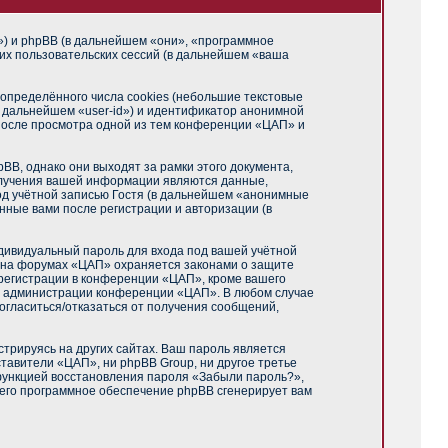
m») и phpBB (в дальнейшем «они», «программное
их пользовательских сессий (в дальнейшем «ваша
пределённого числа cookies (небольшие текстовые
в дальнейшем «user-id») и идентификатор анонимной
 после просмотра одной из тем конференции «ЦАП» и
B, однако они выходят за рамки этого документа,
олучения вашей информации являются данные,
од учётной записью Гостя (в дальнейшем «анонимные
нные вами после регистрации и авторизации (в
дивидуальный пароль для входа под вашей учётной
и на форумах «ЦАП» охраняется законами о защите
регистрации в конференции «ЦАП», кроме вашего
ние администрации конференции «ЦАП». В любом случае
согласиться/отказаться от получения сообщений,
трируясь на других сайтах. Ваш пароль является
ставители «ЦАП», ни phpBB Group, ни другое третье
 функцией восстановления пароля «Забыли пароль?»,
чего программное обеспечение phpBB сгенерирует вам