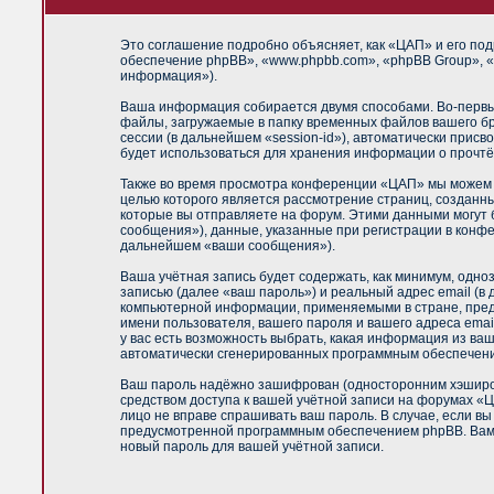
Это соглашение подробно объясняет, как «ЦАП» и его под
обеспечение phpBB», «www.phpbb.com», «phpBB Group», «
информация»).
Ваша информация собирается двумя способами. Во-первы
файлы, загружаемые в папку временных файлов вашего бр
сессии (в дальнейшем «session-id»), автоматически прис
будет использоваться для хранения информации о прочтё
Также во время просмотра конференции «ЦАП» мы можем у
целью которого является рассмотрение страниц, создан
которые вы отправляете на форум. Этими данными могут
сообщения»), данные, указанные при регистрации в конф
дальнейшем «ваши сообщения»).
Ваша учётная запись будет содержать, как минимум, одн
записью (далее «ваш пароль») и реальный адрес email (
компьютерной информации, применяемыми в стране, пред
имени пользователя, вашего пароля и вашего адреса emai
у вас есть возможность выбрать, какая информация из ваш
автоматически сгенерированных программным обеспечен
Ваш пароль надёжно зашифрован (односторонним хэширова
средством доступа к вашей учётной записи на форумах «ЦА
лицо не вправе спрашивать ваш пароль. В случае, если в
предусмотренной программным обеспечением phpBB. Вам б
новый пароль для вашей учётной записи.