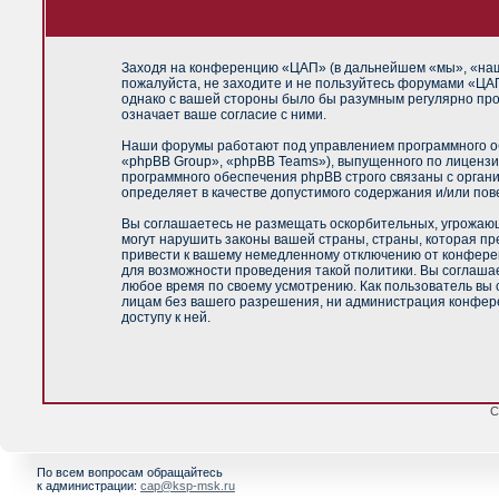
Заходя на конференцию «ЦАП» (в дальнейшем «мы», «наш»,
пожалуйста, не заходите и не пользуйтесь форумами «ЦАП
однако с вашей стороны было бы разумным регулярно про
означает ваше согласие с ними.
Наши форумы работают под управлением программного об
«phpBB Group», «phpBB Teams»), выпущенного по лицензи
программного обеспечения phpBB строго связаны с орган
определяет в качестве допустимого содержания и/или по
Вы соглашаетесь не размещать оскорбительных, угрожающ
могут нарушить законы вашей страны, страны, которая п
привести к вашему немедленному отключению от конференц
для возможности проведения такой политики. Вы соглашае
любое время по своему усмотрению. Как пользователь вы 
лицам без вашего разрешения, ни администрация конфере
доступу к ней.
С
По всем вопросам обращайтесь
к администрации:
cap@ksp-msk.ru