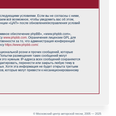
 следующими условиями. Если вы не согласны с ними,
аем всё возможное, чтобы уведомить вас об этом,
ренции «ЦАП» после обновления/исправления условий
аммное обеспечение phpBB», «www.phpbb.com»,
есу
www.phpbb.com
. Ограничения лицензии GPL для
твенности за то, что администрация конференций
есу
https://www.phpbb.com/
.
ациональной розни и прочих сообщений, которые
 Попытки размещения таких сообщений могут
м это нужным. IP-адреса всех сообщений сохраняются
актировать, перенести или закрыть любую тему в
ных. Хотя эта информация не будет открыта третьим
ов, которые могут привести к несанкционированному
© Московский центр авторской песни, 2005 — 2025