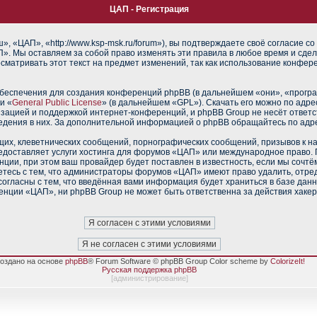
ЦАП - Регистрация
 «ЦАП», «http://www.ksp-msk.ru/forum»), вы подтверждаете своё согласие со
». Мы оставляем за собой право изменять эти правила в любое время и сдел
сматривать этот текст на предмет изменений, так как использование конфе
еспечения для создания конференций phpBB (в дальнейшем «они», «прогр
и «
General Public License
» (в дальнейшем «GPL»). Скачать его можно по адр
изацией и поддержкой интернет-конференций, и phpBB Group не несёт ответс
ведения в них. За дополнительной информацией о phpBB обращайтесь по адр
их, клеветнических сообщений, порнографических сообщений, призывов к н
редоставляет услуги хостинга для форумов «ЦАП» или международное право.
ии, при этом ваш провайдер будет поставлен в известность, если мы сочтё
тесь с тем, что администраторы форумов «ЦАП» имеют право удалить, отред
согласны с тем, что введённая вами информация будет храниться в базе дан
нции «ЦАП», ни phpBB Group не может быть ответственна за действия хакер
оздано на основе
phpBB
® Forum Software © phpBB Group Color scheme by
ColorizeIt!
Русская поддержка phpBB
[
администрирование
]