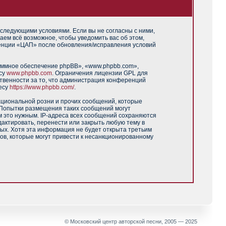
 следующими условиями. Если вы не согласны с ними,
аем всё возможное, чтобы уведомить вас об этом,
ренции «ЦАП» после обновления/исправления условий
аммное обеспечение phpBB», «www.phpbb.com»,
есу
www.phpbb.com
. Ограничения лицензии GPL для
твенности за то, что администрация конференций
есу
https://www.phpbb.com/
.
ациональной розни и прочих сообщений, которые
 Попытки размещения таких сообщений могут
м это нужным. IP-адреса всех сообщений сохраняются
актировать, перенести или закрыть любую тему в
ных. Хотя эта информация не будет открыта третьим
ов, которые могут привести к несанкционированному
© Московский центр авторской песни, 2005 — 2025