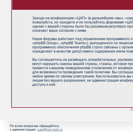
Заходя на конференцию «ЦАП» (в дальнейшем «мы», «наш»,
пожалуйста, не заходите и не пользуйтесь форумами «ЦАП
однако с вашей стороны было бы разумным регулярно про
означает ваше согласие с ними.
Наши форумы работают под управлением программного об
«phpBB Group», «phpBB Teams»), выпущенного по лицензи
программного обеспечения phpBB строго связаны с орган
определяет в качестве допустимого содержания и/или по
Вы соглашаетесь не размещать оскорбительных, угрожающ
могут нарушить законы вашей страны, страны, которая п
привести к вашему немедленному отключению от конференц
для возможности проведения такой политики. Вы соглашае
любое время по своему усмотрению. Как пользователь вы 
лицам без вашего разрешения, ни администрация конфере
доступу к ней.
С
По всем вопросам обращайтесь
к администрации:
cap@ksp-msk.ru