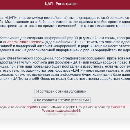
ЦАП - Регистрация
 «ЦАП», «http://www.ksp-msk.ru/forum»), вы подтверждаете своё согласие со
». Мы оставляем за собой право изменять эти правила в любое время и сдел
сматривать этот текст на предмет изменений, так как использование конфе
еспечения для создания конференций phpBB (в дальнейшем «они», «прогр
и «
General Public License
» (в дальнейшем «GPL»). Скачать его можно по адр
изацией и поддержкой интернет-конференций, и phpBB Group не несёт ответс
ведения в них. За дополнительной информацией о phpBB обращайтесь по адр
их, клеветнических сообщений, порнографических сообщений, призывов к н
редоставляет услуги хостинга для форумов «ЦАП» или международное право.
ии, при этом ваш провайдер будет поставлен в известность, если мы сочтё
тесь с тем, что администраторы форумов «ЦАП» имеют право удалить, отред
согласны с тем, что введённая вами информация будет храниться в базе дан
нции «ЦАП», ни phpBB Group не может быть ответственна за действия хакер
оздано на основе
phpBB
® Forum Software © phpBB Group Color scheme by
ColorizeIt!
Русская поддержка phpBB
[
администрирование
]