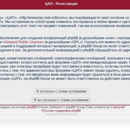
ЦАП - Регистрация
 «ЦАП», «http://www.ksp-msk.ru/forum»), вы подтверждаете своё согласие со
». Мы оставляем за собой право изменять эти правила в любое время и сдел
сматривать этот текст на предмет изменений, так как использование конфе
еспечения для создания конференций phpBB (в дальнейшем «они», «прогр
и «
General Public License
» (в дальнейшем «GPL»). Скачать его можно по адр
изацией и поддержкой интернет-конференций, и phpBB Group не несёт ответс
ведения в них. За дополнительной информацией о phpBB обращайтесь по адр
их, клеветнических сообщений, порнографических сообщений, призывов к н
редоставляет услуги хостинга для форумов «ЦАП» или международное право.
ии, при этом ваш провайдер будет поставлен в известность, если мы сочтё
тесь с тем, что администраторы форумов «ЦАП» имеют право удалить, отред
согласны с тем, что введённая вами информация будет храниться в базе дан
нции «ЦАП», ни phpBB Group не может быть ответственна за действия хакер
оздано на основе
phpBB
® Forum Software © phpBB Group Color scheme by
ColorizeIt!
Русская поддержка phpBB
[
администрирование
]