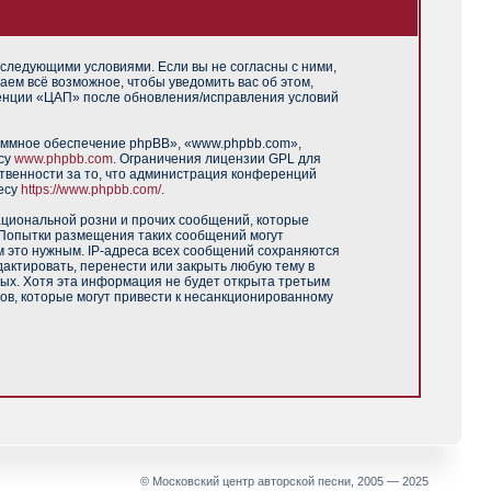
 следующими условиями. Если вы не согласны с ними,
аем всё возможное, чтобы уведомить вас об этом,
ренции «ЦАП» после обновления/исправления условий
аммное обеспечение phpBB», «www.phpbb.com»,
есу
www.phpbb.com
. Ограничения лицензии GPL для
твенности за то, что администрация конференций
есу
https://www.phpbb.com/
.
ациональной розни и прочих сообщений, которые
 Попытки размещения таких сообщений могут
м это нужным. IP-адреса всех сообщений сохраняются
актировать, перенести или закрыть любую тему в
ных. Хотя эта информация не будет открыта третьим
ов, которые могут привести к несанкционированному
© Московский центр авторской песни, 2005 — 2025