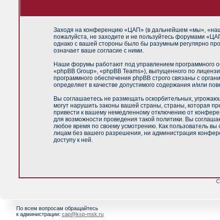
Заходя на конференцию «ЦАП» (в дальнейшем «мы», «наш»,
пожалуйста, не заходите и не пользуйтесь форумами «ЦАП
однако с вашей стороны было бы разумным регулярно про
означает ваше согласие с ними.
Наши форумы работают под управлением программного об
«phpBB Group», «phpBB Teams»), выпущенного по лицензи
программного обеспечения phpBB строго связаны с орган
определяет в качестве допустимого содержания и/или по
Вы соглашаетесь не размещать оскорбительных, угрожающ
могут нарушить законы вашей страны, страны, которая п
привести к вашему немедленному отключению от конференц
для возможности проведения такой политики. Вы соглашае
любое время по своему усмотрению. Как пользователь вы 
лицам без вашего разрешения, ни администрация конфере
доступу к ней.
С
По всем вопросам обращайтесь
к администрации:
cap@ksp-msk.ru